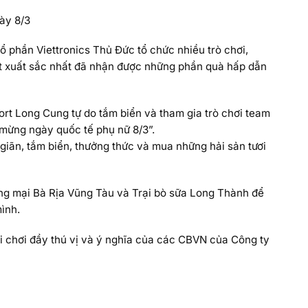
ày 8/3
cổ phần Viettronics Thủ Đức tổ chức nhiều trò chơi,
rất xuất sắc nhất đã nhận được những phần quà hấp dẫn
ort Long Cung tự do tắm biển và tham gia trò chơi team
 mừng ngày quốc tế phụ nữ 8/3”.
ư giãn, tắm biển, thưởng thức và mua những hải sản tươi
ơng mại Bà Rịa Vũng Tàu và Trại bò sữa Long Thành để
ình.
i chơi đầy thú vị và ý nghĩa của các CBVN của Công ty