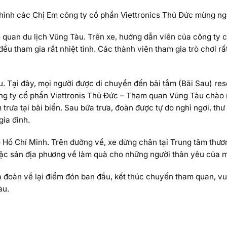
hình các Chị Em công ty cổ phần Viettronics Thủ Đức mừng ng
am quan du lịch Vũng Tàu. Trên xe, hướng dẫn viên của công ty 
ều tham gia rất nhiệt tình. Các thành viên tham gia trò chơi 
 Tại đây, mọi người được di chuyển đến bãi tắm (Bãi Sau) res
công ty cổ phẩn Viettronis Thủ Đức – Tham quan Vũng Tàu chào
trưa tại bãi biển. Sau bữa trưa, đoàn được tự do nghỉ ngơi, th
ia đình.
ố Hồ Chí Minh. Trên đường về, xe dừng chân tại Trung tâm thư
ặc sản địa phương về làm quà cho những người thân yêu của m
 đoàn về lại điểm đón ban đầu, kết thúc chuyến tham quan, vu
àu.