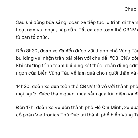
Chụp 
Sau khi dùng bữa sáng, đoàn xe tiếp tục lộ trình đi th
hoạt náo vui nhộn, hấp dẫn. Tất cả các toàn thể CBNV đ
từ ban tổ chức.
Đến 8h30, đoàn xe đã đến được với thành phố Vũng Tàu.
building vui nhộn trên bãi biển với chủ đề: “CB-CNV 
Khi chương trình team building kết thúc, đoàn dùng cơm 
ngon của biển Vũng Tàu về làm quà cho người thân và g
14h30, đoàn xe đưa toàn thể CBNV trở về với thành ph
mọi người được tham quan, mua sắm quà lưu niệm và đ
Đến 17h, đoàn xe về đến thành phố Hồ Chí Minh, xe đưa
cổ phần Viettronics Thủ Đức tại thành phố biển Vũng T