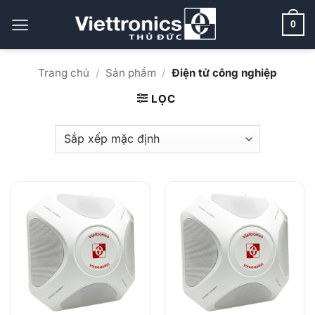
Bỏ
qua
0
nội
dung
Trang chủ
/
Sản phẩm
/
Điện tử công nghiệp
LỌC