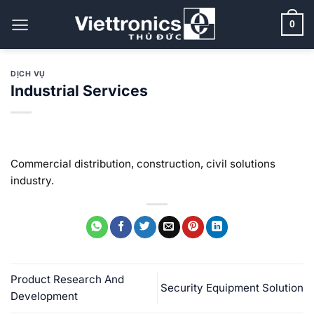
Bỏ
qua
0
nội
dung
DỊCH VỤ
Industrial Services
Commercial distribution, construction, civil solutions
industry.
Product Research And
Security Equipment Solution
Development