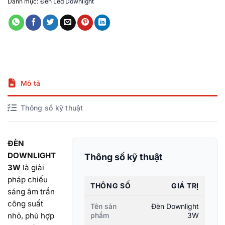
Danh mục:
Đèn Led Downlight
Mô tả
Thông số kỹ thuật
ĐÈN
DOWNLIGHT
Thông số kỹ thuật
3W
là giải
pháp chiếu
THÔNG SỐ
GIÁ TRỊ
sáng âm trần
công suất
Tên sản
Đèn Downlight
nhỏ, phù hợp
phẩm
3W