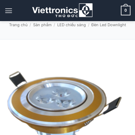
Bỏ
qua
0
nội
dung
Trang chủ
/
Sản phẩm
/
LED chiếu sáng
/
Đèn Led Downlight