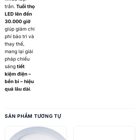
trần.
Tuổi thọ
LED lên đến
30.000 giờ
giúp giảm chi
phí bảo trì và
thay thế,
mang lại giải
pháp chiếu
sáng
tiết
kiệm điện –
bền bỉ – hiệu
quả lâu dài
.
SẢN PHẨM TƯƠNG TỰ