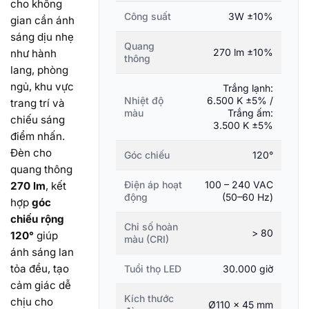
cho không
Công suất
3W ±10%
gian cần ánh
sáng dịu nhẹ
Quang
270 lm ±10%
như hành
thông
lang, phòng
ngủ, khu vực
Trắng lạnh:
Nhiệt độ
6.500 K ±5% /
trang trí và
màu
Trắng ấm:
chiếu sáng
3.500 K ±5%
điểm nhấn.
Đèn cho
Góc chiếu
120°
quang thông
Điện áp hoạt
100 – 240 VAC
270 lm
, kết
động
(50–60 Hz)
hợp
góc
chiếu rộng
Chỉ số hoàn
> 80
120°
giúp
màu (CRI)
ánh sáng lan
tỏa đều, tạo
Tuổi thọ LED
30.000 giờ
cảm giác dễ
Kích thước
chịu cho
Ø110 × 45 mm