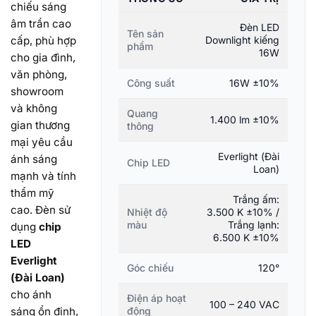
chiếu sáng
âm trần cao
Đèn LED
Tên sản
cấp, phù hợp
Downlight kiếng
phẩm
16W
cho gia đình,
văn phòng,
Công suất
16W ±10%
showroom
và không
Quang
1.400 lm ±10%
gian thương
thông
mại yêu cầu
Everlight (Đài
ánh sáng
Chip LED
Loan)
mạnh và tính
thẩm mỹ
Trắng ấm:
cao. Đèn sử
Nhiệt độ
3.500 K ±10% /
màu
Trắng lạnh:
dụng
chip
6.500 K ±10%
LED
Everlight
Góc chiếu
120°
(Đài Loan)
cho ánh
Điện áp hoạt
100 – 240 VAC
sáng ổn định,
động