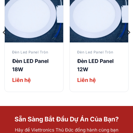
Đèn Led Panel Tròn
Đèn Led Panel Tròn
Đèn LED Panel
Đèn LED Panel
18W
12W
Liên hệ
Liên hệ
Sẵn Sàng Bắt Đầu Dự Án Của Bạn?
Hãy để Viettronics Thủ Đức đồng hành cùng bạn