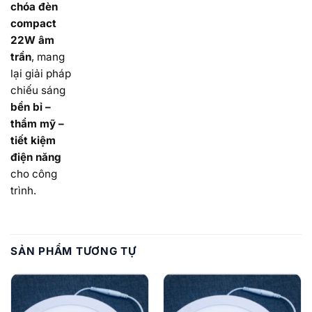
chóa đèn
compact
22W âm
trần
, mang
lại giải pháp
chiếu sáng
bền bỉ –
thẩm mỹ –
tiết kiệm
điện năng
cho công
trình.
SẢN PHẨM TƯƠNG TỰ