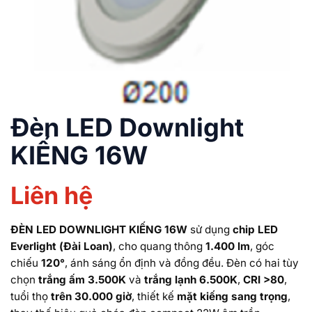
Đèn LED Downlight
KIẾNG 16W
Liên hệ
ĐÈN LED DOWNLIGHT KIẾNG 16W
sử dụng
chip LED
Everlight (Đài Loan)
, cho quang thông
1.400 lm
, góc
chiếu
120°
, ánh sáng ổn định và đồng đều. Đèn có hai tùy
chọn
trắng ấm 3.500K
và
trắng lạnh 6.500K
,
CRI >80
,
tuổi thọ
trên 30.000 giờ
, thiết kế
mặt kiếng sang trọng
,