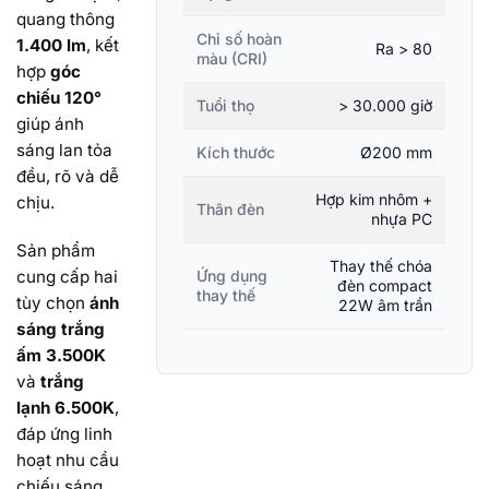
quang thông
Chỉ số hoàn
1.400 lm
, kết
Ra > 80
màu (CRI)
hợp
góc
chiếu 120°
Tuổi thọ
> 30.000 giờ
giúp ánh
sáng lan tỏa
Kích thước
Ø200 mm
đều, rõ và dễ
Hợp kim nhôm +
chịu.
Thân đèn
nhựa PC
Sản phẩm
Thay thế chóa
cung cấp hai
Ứng dụng
đèn compact
thay thế
tùy chọn
ánh
22W âm trần
sáng trắng
ấm 3.500K
và
trắng
lạnh 6.500K
,
đáp ứng linh
hoạt nhu cầu
chiếu sáng