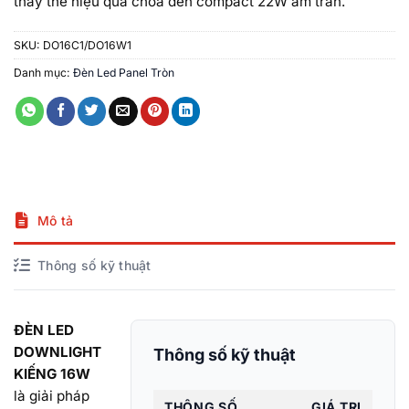
thay thế hiệu quả chóa đèn compact 22W âm trần.
SKU:
DO16C1/DO16W1
Danh mục:
Đèn Led Panel Tròn
Mô tả
Thông số kỹ thuật
ĐÈN LED
DOWNLIGHT
Thông số kỹ thuật
KIẾNG 16W
là giải pháp
THÔNG SỐ
GIÁ TRỊ