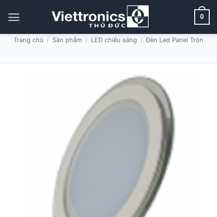
Bỏ
qua
0
nội
dung
Trang chủ
/
Sản phẩm
/
LED chiếu sáng
/
Đèn Led Panel Tròn