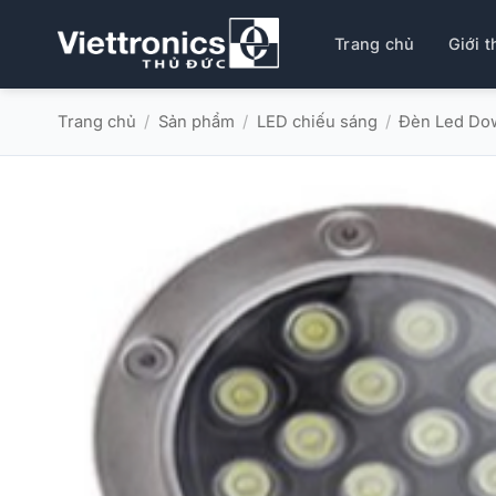
Bỏ
qua
Trang chủ
Giới t
nội
dung
Trang chủ
/
Sản phẩm
/
LED chiếu sáng
/
Đèn Led Dow