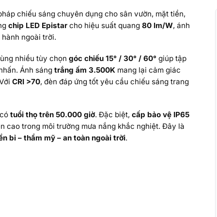
 pháp chiếu sáng chuyên dụng cho sân vườn, mặt tiền,
ụng
chip LED Epistar
cho hiệu suất quang
80 lm/W
, ánh
 hành ngoài trời.
cùng nhiều tùy chọn
góc chiếu 15° / 30° / 60°
giúp tập
 nhấn. Ánh sáng
trắng ấm 3.500K
mang lại cảm giác
 Với
CRI >70
, đèn đáp ứng tốt yêu cầu chiếu sáng trang
 có
tuổi thọ trên 50.000 giờ
. Đặc biệt,
cấp bảo vệ IP65
n cao trong môi trường mưa nắng khắc nghiệt. Đây là
n bỉ – thẩm mỹ – an toàn ngoài trời
.