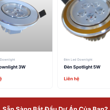
Downlight
Đèn Led Downlight
ownlight 3W
Đèn Spotlight 5W
ệ
Liên hệ
Sẵn Sàng Bắt Đầu Dự Án Của Bạn?