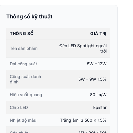
Thông số kỹ thuật
THÔNG SỐ
GIÁ TRỊ
Đèn LED Spotlight ngoài
Tên sản phẩm
trời
Dải công suất
5W – 12W
Công suất danh
5W – 9W ±5%
định
Hiệu suất quang
80 lm/W
Chip LED
Epistar
Nhiệt độ màu
Trắng ấm: 3.500 K ±5%
Góc chiếu
15° / 30° / 60°