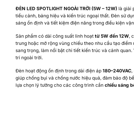
ĐÈN LED SPOTLIGHT NGOÀI TRỜI (5W – 12W)
là giải
tiểu cảnh, bảng hiệu và kiến trúc ngoại thất. Đèn sử d
sáng ổn định và tiết kiệm điện năng trong điều kiện vận
Sản phẩm có dải công suất linh hoạt
từ 5W đến 12W
, 
trung hoặc mở rộng vùng chiếu theo nhu cầu tạo điểm
sang trọng, làm nổi bật chi tiết kiến trúc và cảnh quan.
trí ngoài trời.
Đèn hoạt động ổn định trong dải điện áp
180–240VAC
,
giúp chống bụi và chống nước hiệu quả, đảm bảo độ bề
lựa chọn lý tưởng cho các công trình cần
chiếu sáng bề