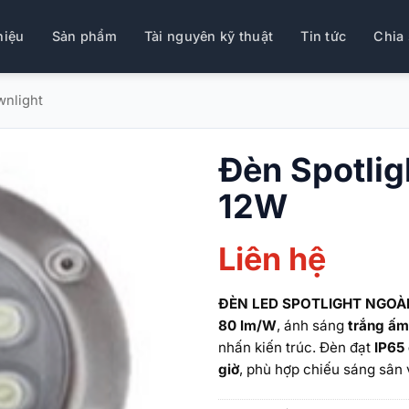
hiệu
Sản phẩm
Tài nguyên kỹ thuật
Tin tức
Chia 
nlight
Đèn Spotligh
12W
Liên hệ
ĐÈN LED SPOTLIGHT NGOÀI
80 lm/W
, ánh sáng
trắng ấ
nhấn kiến trúc. Đèn đạt
IP65
giờ
, phù hợp chiếu sáng sân 