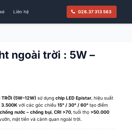
sẻ
Liên hệ
028.37 313 563
t ngoài trời : 5W –
 TRỜI (5W–12W)
sử dụng
chip LED Epistar
, hiệu suất
m 3.500K
với các góc chiếu
15° / 30° / 60°
tạo điểm
 chống nước – chống bụi
,
CRI >70
, tuổi thọ
>50.000
vườn, mặt tiền và cảnh quan ngoài trời.