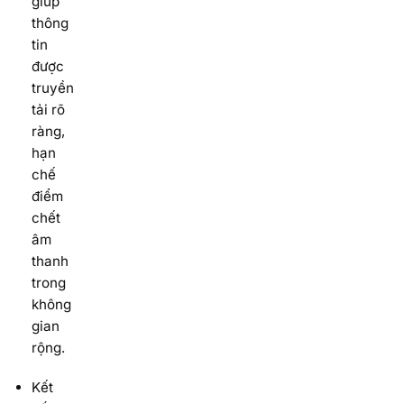
giúp
thông
tin
được
truyền
tải rõ
ràng,
hạn
chế
điểm
chết
âm
thanh
trong
không
gian
rộng.
Kết