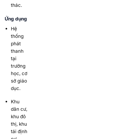
thác.
Ứng dụng
Hệ
thống
phát
thanh
tại
trường
học, cơ
sở giáo
dục.
Khu
dân cư,
khu đô
thị, khu
tái định
cư.