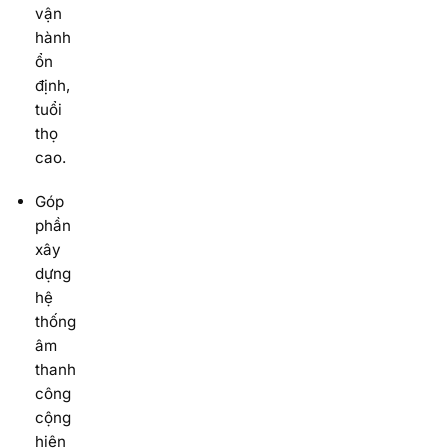
vận
hành
ổn
định,
tuổi
thọ
cao.
Góp
phần
xây
dựng
hệ
thống
âm
thanh
công
cộng
hiện