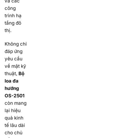
và các
công
trình hạ
tầng đô
thị.
Không chỉ
đáp ứng
yêu cầu
về mặt kỹ
thuật,
Bộ
loa đa
hướng
OS-2501
còn mang
lại hiệu
quả kinh
tế lâu dài
cho chủ