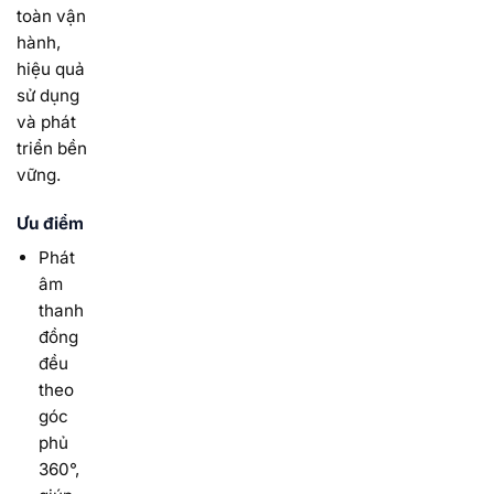
toàn vận
hành,
hiệu quả
sử dụng
và phát
triển bền
vững.
Ưu điểm
Phát
âm
thanh
đồng
đều
theo
góc
phủ
360°,