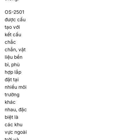
OS-2501
được cấu
tạo với
kết cấu
chắc
chắn, vật
liệu bền
bỉ, phù
hợp lắp
đặt tại
nhiều môi
trường
khác
nhau, đặc
biệt là
các khu
vực ngoài
trời và