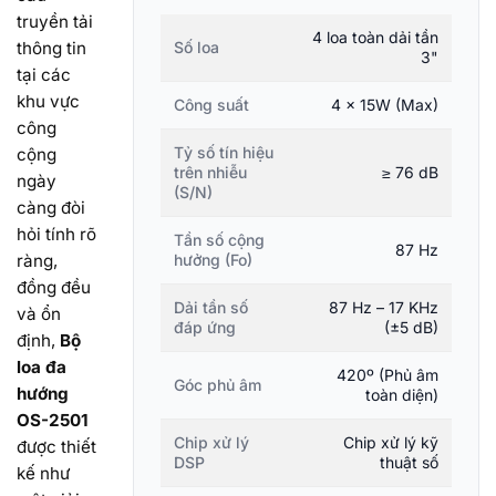
truyền tải
4 loa toàn dải tần
thông tin
Số loa
3"
tại các
khu vực
Công suất
4 x 15W (Max)
công
Tỷ số tín hiệu
cộng
trên nhiễu
≥ 76 dB
ngày
(S/N)
càng đòi
hỏi tính rõ
Tần số cộng
87 Hz
ràng,
hưởng (Fo)
đồng đều
Dải tần số
87 Hz – 17 KHz
và ổn
đáp ứng
(±5 dB)
định,
Bộ
loa đa
420º (Phủ âm
Góc phủ âm
hướng
toàn diện)
OS-2501
Chip xử lý
Chip xử lý kỹ
được thiết
DSP
thuật số
kế như