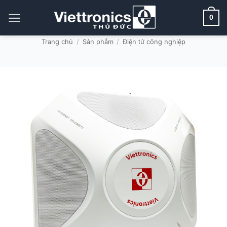
Bỏ
qua
0
nội
dung
Trang chủ
/
Sản phẩm
/
Điện tử công nghiệp