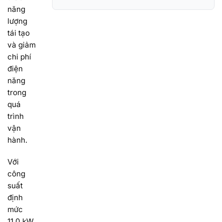
năng
lượng
tái tạo
và giảm
chi phí
điện
năng
trong
quá
trình
vận
hành.
Với
công
suất
định
mức
11,0 kW