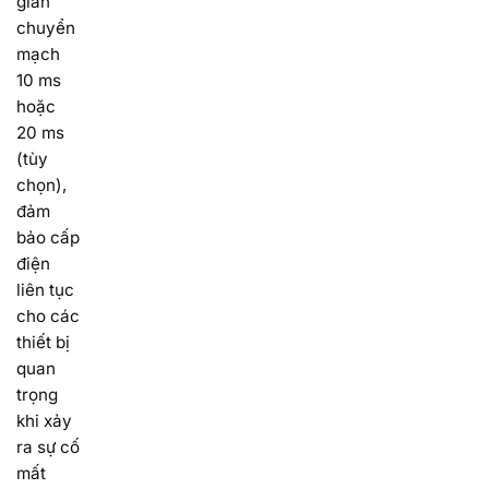
gian
chuyển
mạch
10 ms
hoặc
20 ms
(tùy
chọn),
đảm
bảo cấp
điện
liên tục
cho các
thiết bị
quan
trọng
khi xảy
ra sự cố
mất