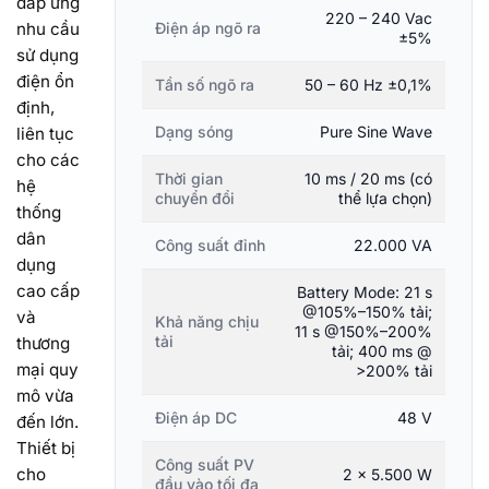
đáp ứng
220 – 240 Vac
nhu cầu
Điện áp ngõ ra
±5%
sử dụng
điện ổn
Tần số ngõ ra
50 – 60 Hz ±0,1%
định,
Dạng sóng
Pure Sine Wave
liên tục
cho các
Thời gian
10 ms / 20 ms (có
hệ
chuyển đổi
thể lựa chọn)
thống
dân
Công suất đỉnh
22.000 VA
dụng
cao cấp
Battery Mode: 21 s
@105%–150% tải;
và
Khả năng chịu
11 s @150%–200%
tải
thương
tải; 400 ms @
mại quy
>200% tải
mô vừa
Điện áp DC
48 V
đến lớn.
Thiết bị
Công suất PV
cho
2 × 5.500 W
đầu vào tối đa