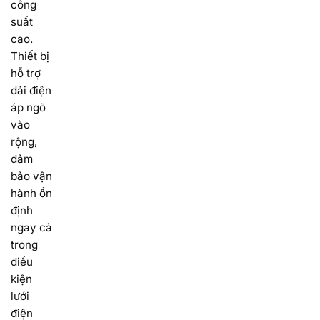
công
suất
cao.
Thiết bị
hỗ trợ
dải điện
áp ngõ
vào
rộng,
đảm
bảo vận
hành ổn
định
ngay cả
trong
điều
kiện
lưới
điện