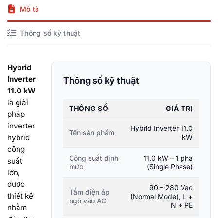
Mô tả
Thông số kỹ thuật
Hybrid
Inverter
Thông số kỹ thuật
11.0 kW
là giải
THÔNG SỐ
GIÁ TRỊ
pháp
inverter
Hybrid Inverter 11.0
Tên sản phẩm
hybrid
kW
công
Công suất định
11,0 kW – 1 pha
suất
mức
(Single Phase)
lớn,
được
90 – 280 Vac
Tầm điện áp
thiết kế
(Normal Mode), L +
ngõ vào AC
N + PE
nhằm