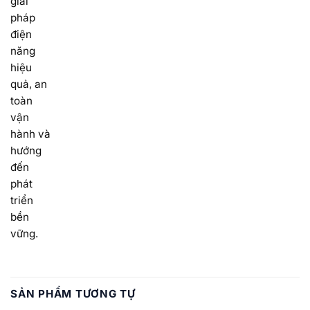
giải
pháp
điện
năng
hiệu
quả, an
toàn
vận
hành và
hướng
đến
phát
triển
bền
vững.
SẢN PHẨM TƯƠNG TỰ