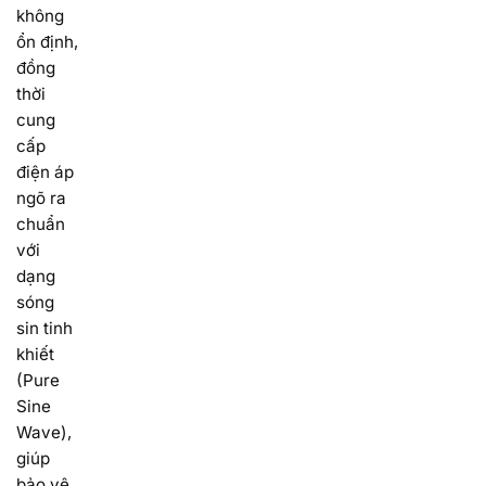
không
ổn định,
đồng
thời
cung
cấp
điện áp
ngõ ra
chuẩn
với
dạng
sóng
sin tinh
khiết
(Pure
Sine
Wave),
giúp
bảo vệ