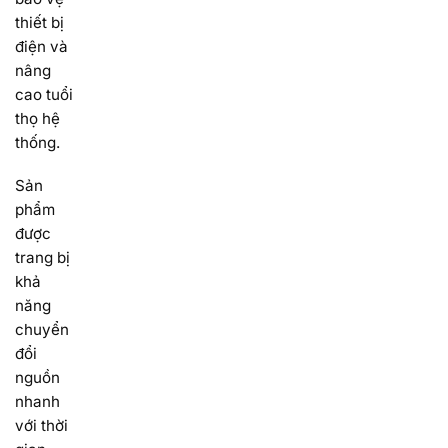
thiết bị
điện và
nâng
cao tuổi
thọ hệ
thống.
Sản
phẩm
được
trang bị
khả
năng
chuyển
đổi
nguồn
nhanh
với thời