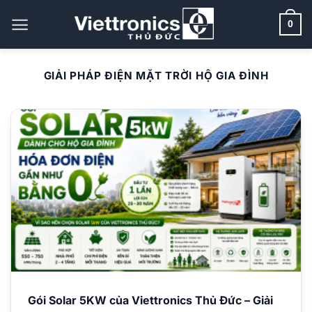
Bỏ
qua
0
nội
dung
GIẢI PHÁP ĐIỆN MẶT TRỜI HỘ GIA ĐÌNH
Gói Solar 5KW của Viettronics Thủ Đức – Giải