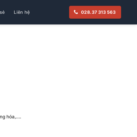
sẻ
Liên hệ
028.37 313 563
ộng hóa,….