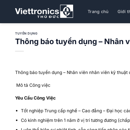
Bỏ
qua
Trang chủ
Giới t
nội
dung
TUYỂN DỤNG
Thông báo tuyển dụng – Nhân vi
Thông báo tuyển dụng – Nhân viên nhân viên kỹ thuật 
Mô tả Công việc
Yêu Cầu Công Việc
Tốt nghiệp Trung cấp nghề – Cao đẳng – Đại học các
Có kinh nghiệm trên 1 năm ở vị trí tương đương (ch
Luôn thể hiện sự nhiệt tình, sẵn sàng tiếp nhận các 