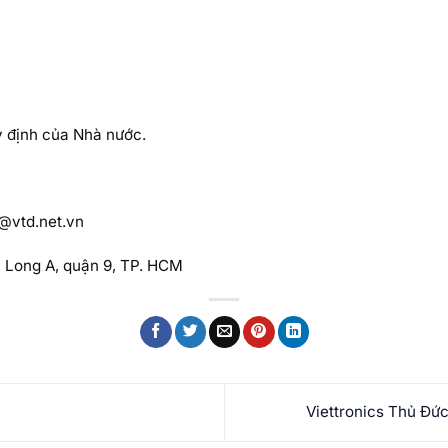
y định của Nhà nước.
@vtd.net.vn
 Long A, quận 9, TP. HCM
Viettronics Thủ Đức