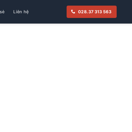
sẻ
Liên hệ
028.37 313 563