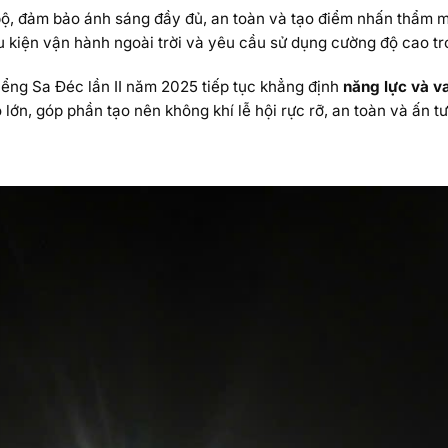
bộ, đảm bảo ánh sáng đầy đủ, an toàn và tạo điểm nhấn thẩm m
u kiện vận hành ngoài trời và yêu cầu sử dụng cường độ cao tro
iểng Sa Đéc lần II năm 2025 tiếp tục khẳng định
năng lực và v
ô lớn, góp phần tạo nên không khí lễ hội rực rỡ, an toàn và ấn 