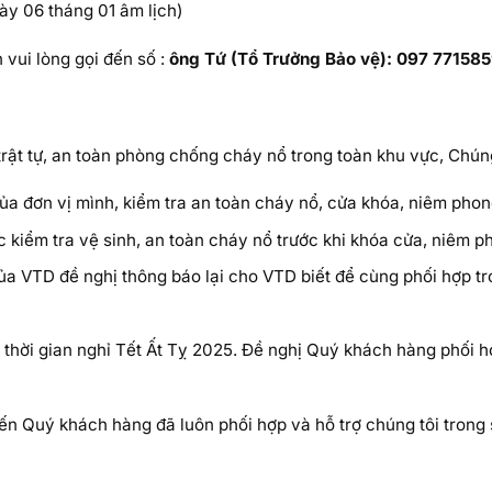
gày 06 tháng 01 âm lịch)
 vui lòng gọi đến số :
ông Tứ (Tổ Trưởng Bảo vệ): 097 77158
ật tự, an toàn phòng chống cháy nổ trong toàn khu vực, Chúng 
 đơn vị mình, kiểm tra an toàn cháy nổ, cửa khóa, niêm phong,
c kiểm tra vệ sinh, an toàn cháy nổ trước khi khóa cửa, niêm p
ủa VTD đề nghị thông báo lại cho VTD biết để cùng phối hợp tro
 thời gian nghỉ Tết Ất Tỵ 2025. Đề nghị Quý khách hàng phối h
đến Quý khách hàng đã luôn phối hợp và hỗ trợ chúng tôi trong 