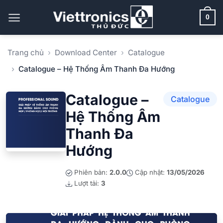
Bỏ
qua
0
nội
dung
Trang chủ
Download Center
Catalogue
Catalogue – Hệ Thống Âm Thanh Đa Hướng
Catalogue –
Catalogue
Hệ Thống Âm
Thanh Đa
Hướng
Phiên bản:
2.0.0
Cập nhật:
13/05/2026
Lượt tải:
3