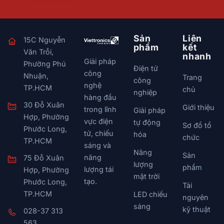
Sản
Liên
15C Nguyễn
phẩm
kết
Văn Trỗi,
nhanh
Giải pháp
Phường Phú
Điện tử
công
Nhuận,
Trang
công
nghệ
TP.HCM
chủ
nghiệp
hàng đầu
30 Đỗ Xuân
Giới thiệu
trong lĩnh
Giải pháp
Hợp, Phường
vực điện
tự động
Sơ đồ tổ
Phước Long,
tử, chiếu
hóa
chức
TP.HCM
sáng và
Năng
Sản
năng
75 Đỗ Xuân
lượng
phẩm
lượng tái
Hợp, Phường
mặt trời
tạo.
Phước Long,
Tài
TP.HCM
LED chiếu
nguyên
sáng
kỹ thuật
028-37 313
563